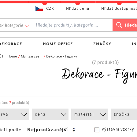
CZK
Hlídat cenu
Hlídat dostupnos
P kategorie
DEKORACE
HOME OFFICE
ZNAČKY
I
ĚT
Home
/
Mall zařazení
/
Dekorace - Figurky
(7 produktů)
Dekorace - Figu
bráno
7
produktů)
arva
cena
materiál
značka
výstavní vzorky
ídit podle: