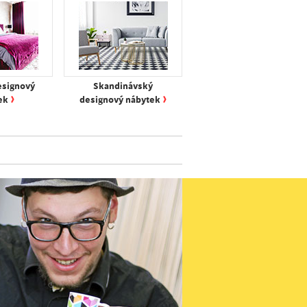
esignový
Skandinávský
›
›
ek
designový nábytek