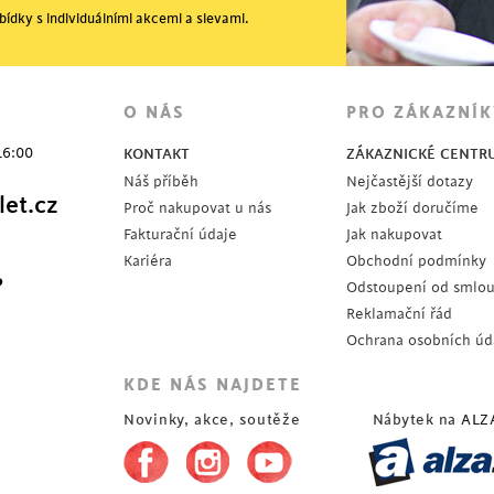
ídky s individuálními akcemi a slevami.
O NÁS
PRO ZÁKAZNÍK
16:00
KONTAKT
ZÁKAZNICKÉ CENTR
Náš příběh
Nejčastější dotazy
et.cz
Proč nakupovat u nás
Jak zboží doručíme
Fakturační údaje
Jak nakupovat
Kariéra
Obchodní podmínky
?
Odstoupení od smlo
Reklamační řád
Ochrana osobních úd
KDE NÁS NAJDETE
Novinky, akce, soutěže
Nábytek na
ALZ