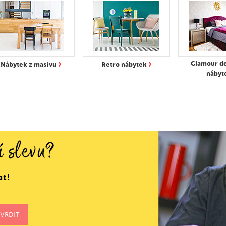
›
›
Glamour d
Nábytek z masivu
Retro nábytek
nábyt
í slevu?
at!