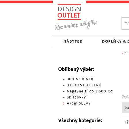
TO
NÁBYTEK
DOPLŇKY & 
<
ZP
Oblíbený výběr:
300 NOVINEK
333 BESTSELLERŮ
Nejlevnější do 1.500 Kč
(Vy
Skladovky
Akční SLEVY
b
Všechny kategorie:
Tř