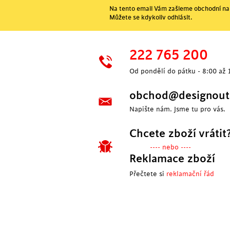
Na tento email Vám zašleme obchodní nab
Můžete se kdykoliv odhlásit.
222 765 200
Od pondělí do pátku - 8:00 až 
obchod@designoutl
Napište nám. Jsme tu pro vás.
Chcete zboží vrátit
---- nebo ----
Reklamace zboží
Přečtete si
reklamační řád