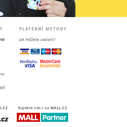
Y
PLATEBNÍ METODY
UM
Jak můžete zaplatit?
uvy
ajů
A.CZ
Najdete nás i na
MALL.CZ