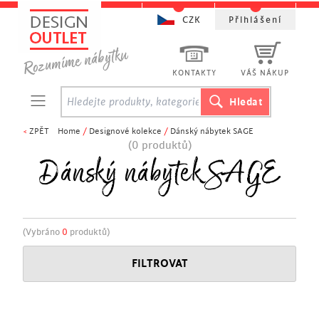
CZK
Přihlášení
KONTAKTY
VÁŠ NÁKUP
<
ZPĚT
Home
/
Designové kolekce
/
Dánský nábytek SAGE
(0 produktů)
Dánský nábytek SAGE
(Vybráno
0
produktů)
FILTROVAT