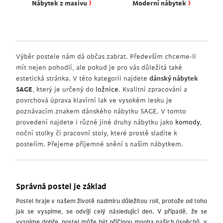
›
›
Nábytek z masivu
Moderní nábytek
Výběr postele nám dá občas zabrat. Především chceme-li
mít nejen pohodlí, ale pokud je pro vás důležitá také
estetická stránka. V této kategorii najdete
dánský nábytek
SAGE
, který je určený do
ložnice
. Kvalitní zpracování a
povrchová úprava klavírní lak ve vysokém lesku je
poznávacím znakem dánského nábytku SAGE. V tomto
provedení najdete i různé jiné druhy nábytku jako
komody
,
noční stolky či pracovní stoly, které prostě sladíte k
postelím. Přejeme příjemné snění s naším nábytkem.
Správná postel je základ
Postel hraje v našem životě nadmíru důležitou roli, protože od toho
jak se vyspíme, se odvíjí celý následující den. V případě, že se
vyspíme dobře, postel může být příčinou mnoha našich úspěchů, v