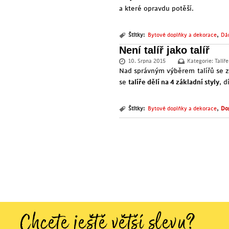
a které opravdu potěší.
,
Štítky:
Bytové doplňky a dekorace
Dá
Není talíř jako talíř
10. Srpna 2015
Kategorie:
Talíře
Nad správným výběrem talířů se za
se
talíře dělí na 4 základní styly
, 
,
Štítky:
Bytové doplňky a dekorace
Dop
Chcete ještě větší slevu?