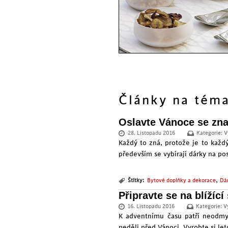
Články na té
Oslavte Vánoce se zna
28. Listopadu 2016
Kategorie:
V
Každý to zná, protože je to každý
především se vybírají dárky na pos
,
Štítky:
Bytové doplňky a dekorace
Dá
Připravte se na blížící
16. Listopadu 2016
Kategorie:
V
K adventnímu času patří neodmys
neděli před Vánoci. Vyrobte si let