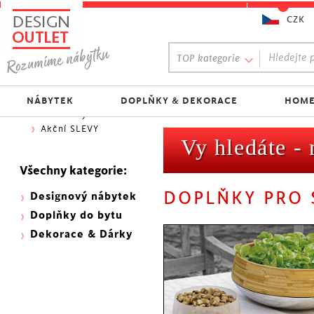
CZK
Oblíbený výběr:
TOP kategorie
300 NOVINEK
333 BESTSELLERŮ
Nejlevnější do 1.500 Kč
NÁBYTEK
DOPLŇKY & DEKORACE
HOME
Skladovky
Akční SLEVY
Vy hledáte -
Všechny kategorie:
DOPLŇKY PRO 
Designový nábytek
Doplňky do bytu
Dekorace & Dárky