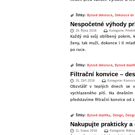
,
Štítky:
Bytové dekorace
Dekorace do 
Nespočetné výhody pr
19. Října 2016
Kategorie:
Prkén
Každý má svůj oblíbený pokrm, k
ženy, tak muži, dokonce i ti mla
po ruce.
,
Štítky:
Bytové dekorace
Bytové doplň
Filtrační konvice – de
15. Září 2016
Kategorie:
Konvic
Obzvlášť v teplých dnech se v
vychlazeného pití. Na dnešním
představíme filtrační konvice od z
,
,
Štítky:
Bytové doplňky
Design
Desig
Nakupujte prakticky 
11. Srpna 2016
Kategorie:
Nákup