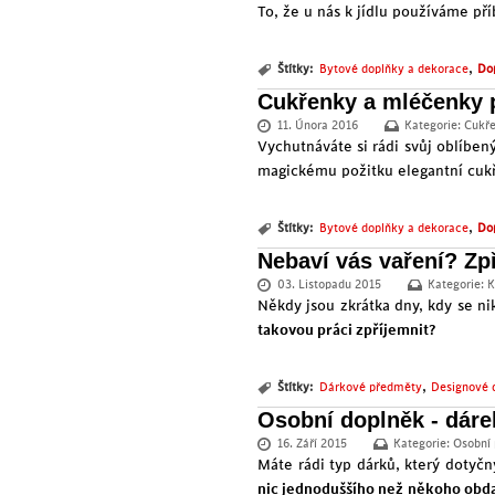
To, že u nás k jídlu používáme pří
,
Štítky:
Bytové doplňky a dekorace
Dop
Cukřenky a mléčenky p
11. Února 2016
Kategorie:
Cukř
Vychutnáváte si rádi svůj oblíbený
magickému požitku elegantní cukř
,
Štítky:
Bytové doplňky a dekorace
Dop
Nebaví vás vaření? Zpř
03. Listopadu 2015
Kategorie:
K
Někdy jsou zkrátka dny, kdy se n
takovou práci zpříjemnit?
,
Štítky:
Dárkové předměty
Designové 
Osobní doplněk - dárek
16. Září 2015
Kategorie:
Osobní
Máte rádi typ dárků, který dotyčn
nic jednoduššího než někoho obd