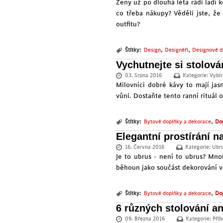
Ženy už po dlouhá léta rádi ladí 
co třeba nákupy? Věděli jste, že
outfitu?
,
,
Štítky:
Design
Designéři
Designové d
Vychutnejte si stolová
03. Srpna 2016
Kategorie:
Vybír
Milovníci dobré kávy to mají jas
vůni. Dostaňte tento ranní rituál o
,
Štítky:
Bytové doplňky a dekorace
Dop
Elegantní prostírání na
16. Června 2016
Kategorie:
Ubr
Je to ubrus - není to ubrus? Mnoh
běhoun jako součást dekorování v
,
Štítky:
Bytové doplňky a dekorace
Dop
6 různých stolování an
09. Března 2016
Kategorie:
Příb