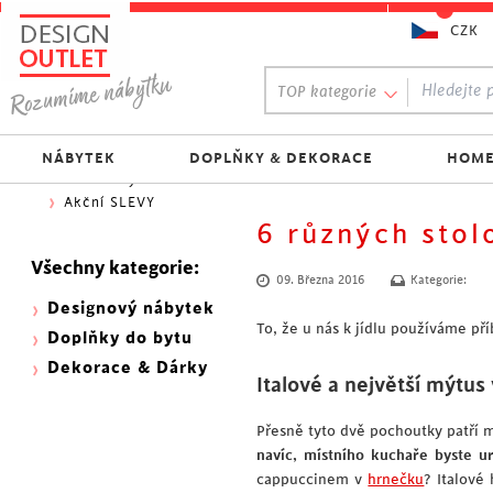
CZK
Oblíbený výběr:
TOP kategorie
300 NOVINEK
333 BESTSELLERŮ
Nejlevnější do 1.500 Kč
NÁBYTEK
DOPLŇKY & DEKORACE
HOME
Skladovky
Akční SLEVY
6 různých stol
Všechny kategorie:
09. Března 2016
Kategorie:
Designový nábytek
To, že u nás k jídlu používáme pří
Doplňky do bytu
Dekorace & Dárky
Italové a největší mýtus
Přesně tyto dvě pochoutky patří m
navíc, místního kuchaře byste ur
cappuccinem v
hrnečku
? Italové