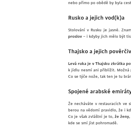
nebo přímo po obědě by byla cest
Rusko a jejich vod(k)a
Stolování v Rusku je jasné. Znam
proslov
– i kdyby jich mělo být tis
Thajsko a jejich pověrči
Levá ruka je v Thajsku zkrátka p
k jídlu nesmí ani přiblížit. Možná
Co se týče nože, tak ten je tu brán
Spojené arabské emiráty
Že necháváte v restauracích ve s
berou na vědomí pravidlo, že i kdy
Co je však zvláštní je to,
že ženy,
kde se smí jíst pohromadě.