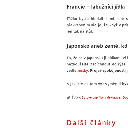
Francie – labužníci jídla
Těžko byste hledali zemi, kde si
překvapením ale je, že když v pr
jen tak na stůl.
Japonsko aneb země, kde
To, že se v Japonsku jí hůlkami ví
nezkoušejte zapíchnout do rýže a
vedle
misky
.
Projev spokojenosti j
A jak jste na tom vy? Vyměnili by
,
Štítky:
Bytové doplňky a dekorace
Dop
Další články