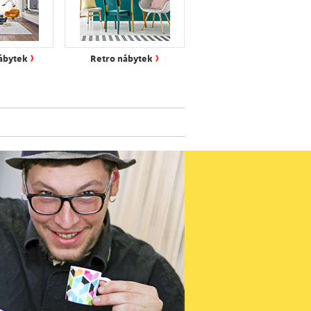
›
›
ábytek
Retro nábytek