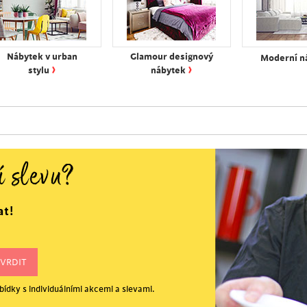
Nábytek v urban
Glamour designový
Moderní n
›
›
stylu
nábytek
í slevu?
at!
ídky s individuálními akcemi a slevami.