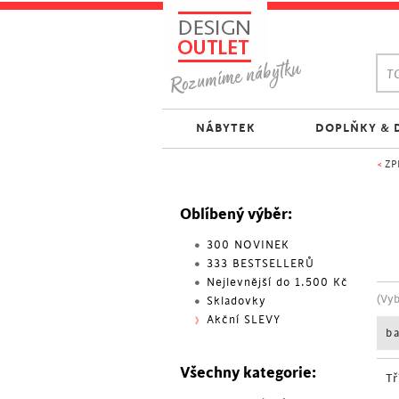
TO
NÁBYTEK
DOPLŇKY & 
<
ZP
Oblíbený výběr:
300 NOVINEK
333 BESTSELLERŮ
Nejlevnější do 1.500 Kč
(Vy
Skladovky
Akční SLEVY
b
Všechny kategorie:
Tř