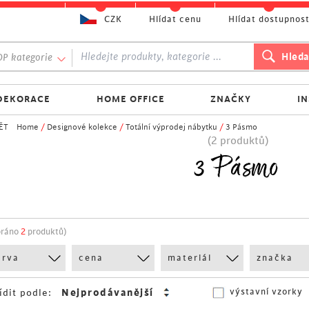
CZK
Hlídat cenu
Hlídat dostupnos
P kategorie
DEKORACE
HOME OFFICE
ZNAČKY
I
ĚT
Home
/
Designové kolekce
/
Totální výprodej nábytku
/
3 Pásmo
(2 produktů)
3 Pásmo
bráno
2
produktů)
arva
cena
materiál
značka
výstavní vzorky
ídit podle: