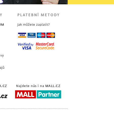
Y
PLATEBNÍ METODY
UM
Jak můžete zaplatit?
uvy
ajů
A.CZ
Najdete nás i na
MALL.CZ