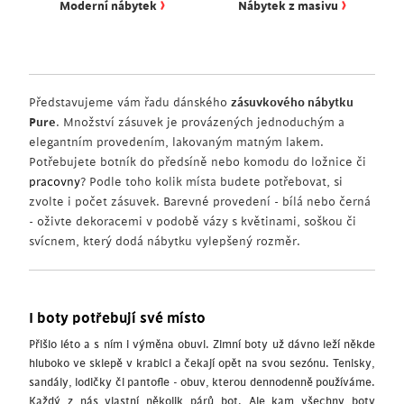
›
›
Moderní nábytek
Nábytek z masivu
Představujeme vám řadu dánského
zásuvkového nábytku
Pure
. Množství zásuvek je provázených jednoduchým a
elegantním provedením, lakovaným matným lakem.
Potřebujete botník do předsíně nebo komodu do ložnice či
pracovny
? Podle toho kolik místa budete potřebovat, si
zvolte i počet zásuvek. Barevné provedení - bílá nebo černá
- oživte dekoracemi v podobě vázy s květinami, soškou či
svícnem, který dodá nábytku vylepšený rozměr.
I boty potřebují své místo
Přišlo léto a s ním i výměna obuvi. Zimní boty už dávno leží někde
hluboko ve sklepě v krabici a čekají opět na svou sezónu. Tenisky,
sandály, lodičky či pantofle - obuv, kterou dennodenně používáme.
Každý z nás vlastní několik párů bot. Ale kam všechny boty