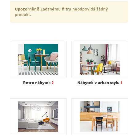
Upozornění!
Zadanému filtru neodpovídá žádný
produkt.
›
›
Retro nábytek
Nábytek v urban stylu