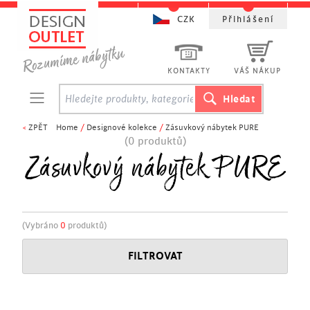
CZK
Přihlášení
KONTAKTY
VÁŠ NÁKUP
<
ZPĚT
Home
/
Designové kolekce
/
Zásuvkový nábytek PURE
(0 produktů)
Zásuvkový nábytek PURE
(Vybráno
0
produktů)
FILTROVAT