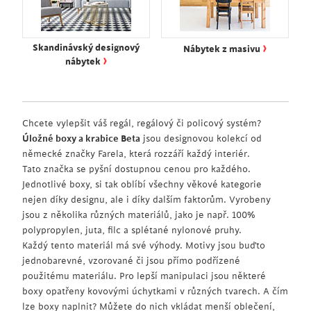
›
Skandinávský designový
Nábytek z masivu
›
nábytek
Chcete vylepšit váš regál, regálový či policový systém?
Úložné boxy a krabice Beta
jsou designovou kolekcí od
německé značky Farela, která rozzáří každý interiér.
Tato značka se pyšní dostupnou cenou pro každého.
Jednotlivé boxy, si tak oblíbí všechny věkové kategorie
nejen díky designu, ale i díky dalším faktorům. Vyrobeny
jsou z několika různých materiálů, jako je např. 100%
polypropylen, juta, filc a splétané nylonové pruhy.
Každý tento materiál má své výhody. Motivy jsou buďto
jednobarevné, vzorované či jsou přímo podřízené
použitému materiálu. Pro lepší manipulaci jsou některé
boxy opatřeny kovovými úchytkami v různých tvarech. A čím
lze boxy naplnit? Můžete do nich vkládat menší oblečení,