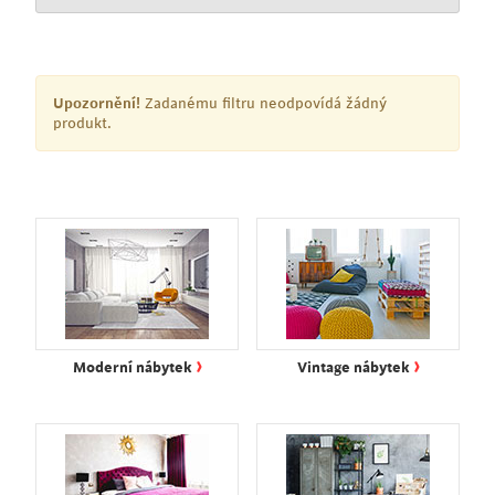
Upozornění!
Zadanému filtru neodpovídá žádný
produkt.
›
›
Moderní nábytek
Vintage nábytek