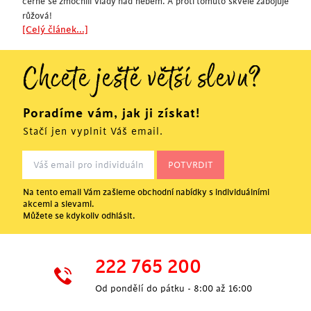
černé se zmocnili vlády nad nebem. A proti tomuto skvěle zabojuje
růžová!
[Celý článek...]
Chcete ještě větší slevu?
Poradíme vám, jak ji získat!
Stačí jen vyplnit Váš email.
Na tento email Vám zašleme obchodní nabídky s individuálními
akcemi a slevami.
Můžete se kdykoliv odhlásit.
222 765 200
Od pondělí do pátku - 8:00 až 16:00