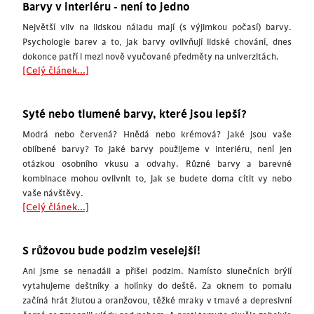
Barvy v interiéru - není to jedno
Největší vliv na lidskou náladu mají (s výjimkou počasí) barvy.
Psychologie barev a to, jak barvy ovlivňují lidské chování, dnes
dokonce patří i mezi nově vyučované předměty na univerzitách.
[Celý článek...]
Syté nebo tlumené barvy, které jsou lepší?
Modrá nebo červená? Hnědá nebo krémová? Jaké jsou vaše
oblíbené barvy? To jaké barvy použijeme v interiéru, není jen
otázkou osobního vkusu a odvahy. Různé barvy a barevné
kombinace mohou ovlivnit to, jak se budete doma cítit vy nebo
vaše návštěvy.
[Celý článek...]
S růžovou bude podzim veselejší!
Ani jsme se nenadáli a přišel podzim. Namísto slunečních brýlí
vytahujeme deštníky a holínky do deště. Za oknem to pomalu
začíná hrát žlutou a oranžovou, těžké mraky v tmavé a depresivní