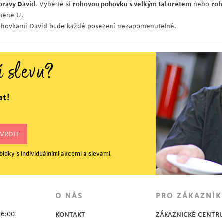
pravy David
. Vyberte si
rohovou pohovku s velkým taburetem
nebo
roh
mene U.
ohovkami David bude každé posezení nezapomenutelné.
í slevu?
at!
ídky s individuálními akcemi a slevami.
O NÁS
PRO ZÁKAZNÍK
16:00
KONTAKT
ZÁKAZNICKÉ CENTR