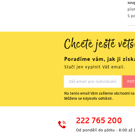
sou
pís
S p
Chcete ještě větš
Poradíme vám, jak ji získ
Stačí jen vyplnit Váš email.
Na tento email Vám zašleme obchodní nab
Můžete se kdykoliv odhlásit.
222 765 200
Od pondělí do pátku - 8:00 až 