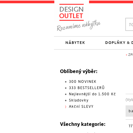
TO
NÁBYTEK
DOPLŇKY & 
<
ZP
Oblíbený výběr:
300 NOVINEK
333 BESTSELLERŮ
Nejlevnější do 1.500 Kč
(Vy
Skladovky
Akční SLEVY
b
Všechny kategorie:
Tř