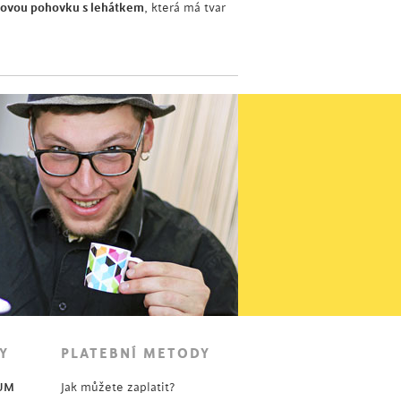
ovou pohovku s lehátkem
, která má tvar
Y
PLATEBNÍ METODY
UM
Jak můžete zaplatit?