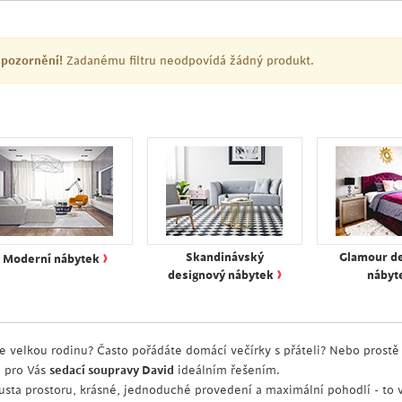
pozornění!
Zadanému filtru neodpovídá žádný produkt.
›
Skandinávský
Glamour d
Moderní nábytek
›
designový nábytek
nábyt
e velkou rodinu? Často pořádáte domácí večírky s přáteli? Nebo prost
u pro Vás
sedací soupravy David
ideálním řešením.
usta prostoru, krásné, jednoduché provedení a maximální pohodlí - t