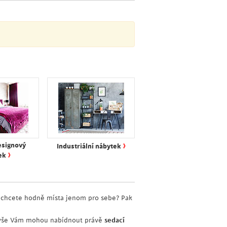
›
esignový
Industriální nábytek
›
ek
ě chcete hodně místa jenom pro sebe? Pak
o vše Vám mohou nabídnout právě
sedací