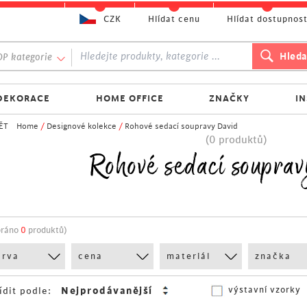
CZK
Hlídat cenu
Hlídat dostupnos
P kategorie
DEKORACE
HOME OFFICE
ZNAČKY
I
ĚT
Home
/
Designové kolekce
/
Rohové sedací soupravy David
(0 produktů)
Rohové sedací soupra
bráno
0
produktů)
arva
cena
materiál
značka
výstavní vzorky
ídit podle: