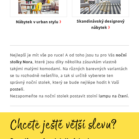
›
Skandinávský designový
Nábytek v urban stylu
›
nábytek
Nejlepší je mít vše po ruce! A od toho jsou tu pro Vás
noční
stolky Nora
, které jsou díky několika zásuvkám vlastně
takými malými komodami. Na různých barevných variantách
se tu rozhodně nešetřilo, a tak si určitě vyberete ten
správný noční stolek, který se bude nejlépe hodit k Vaší
posteli
.
Nezapomeňte na noční stolek postavit stolní
lampu na čtení
.
Chcete ještě větší slevu?