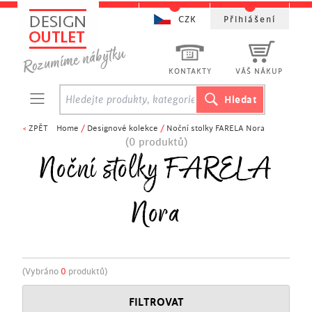
CZK
Přihlášení
KONTAKTY
VÁŠ NÁKUP
<
ZPĚT
Home
/
Designové kolekce
/
Noční stolky FARELA Nora
(0 produktů)
Noční stolky FARELA
Nora
(Vybráno
0
produktů)
FILTROVAT