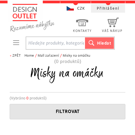
CZK
Přihlášení
KONTAKTY
VÁŠ NÁKUP
<
ZPĚT
Home
/
Mall zařazení
/
Misky na omáčku
(0 produktů)
Misky na omáčku
(Vybráno
0
produktů)
FILTROVAT