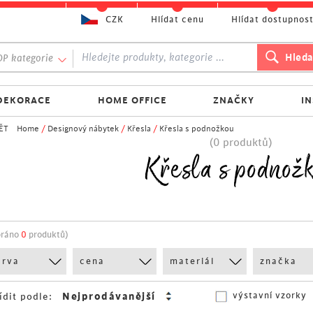
CZK
Hlídat cenu
Hlídat dostupnos
P kategorie
DEKORACE
HOME OFFICE
ZNAČKY
I
ĚT
Home
/
Designový nábytek
/
Křesla
/
Křesla s podnožkou
(0 produktů)
Křesla s podnož
bráno
0
produktů)
arva
cena
materiál
značka
výstavní vzorky
ídit podle: