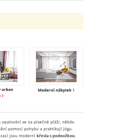
›
v urban
Moderní nábytek
›
u
 opalování se na písečné pláži, někdo
ění pomocí pohybu a praktikují jógu.
axaci jsou moderní
křesla s podnožkou
.