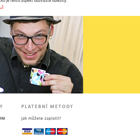
ku je tento aspekt obzvláště důležitý.
.]
Y
PLATEBNÍ METODY
UM
Jak můžete zaplatit?