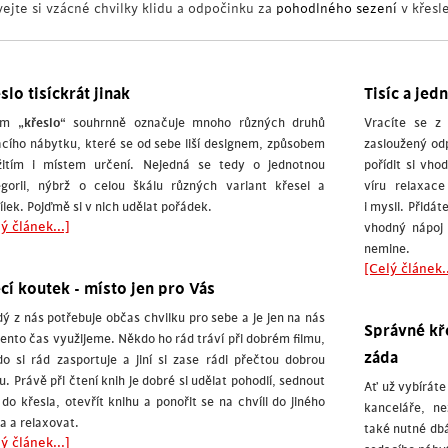
vejte si vzácné chvilky klidu a odpočinku za
pohodlného sezení
v křesl
slo tisíckrát jinak
Tisíc a jed
em „
křeslo
“ souhrnně označuje mnoho různých druhů
Vracíte se z
cího nábytku, které se od sebe liší designem, způsobem
zasloužený od
žitím i místem určení. Nejedná se tedy o jednotnou
pořídit si vh
egorii, nýbrž o celou škálu různých variant křesel a
víru relaxac
ílek. Pojďmě si v nich udělat pořádek.
i mysli. Přidát
ý článek...]
vhodný nápoj
nemine.
[Celý článek..
cí koutek - místo jen pro Vás
ý z nás potřebuje občas chvilku pro sebe a je jen na nás
Správné kře
tento čas využijeme. Někdo ho rád tráví při dobrém filmu,
záda
o si rád zasportuje a jiní si zase rádi přečtou dobrou
u. Právě při čtení knih je dobré si udělat pohodlí, sednout
Ať už vybírát
i do křesla, otevřít knihu a ponořit se na chvíli do jiného
kanceláře, n
a a relaxovat.
také nutné dbá
ý článek...]