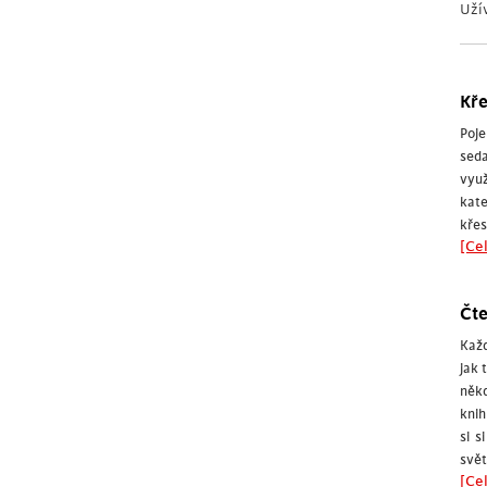
Uží
Kře
Poj
seda
vyu
kat
křes
[Cel
Čte
Každ
jak 
někd
knih
si s
svět
[Cel