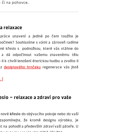
e či na pohovce.
na relaxace
 práce unavení a jediné po čem toužíte je
počinek? Souhlasíme s vámi a zároveň radíme
odné křeslo s podnožkou, které vás vtáhne do
e a dá odpočinout vašemu znavenému tělu
e-li k chvíli lenošení éterickou hudbu a zvolíte-li
 z
designového hrnčeku
regenerace vás jistě
.]
slo – relaxace a zdraví pro vaše
e nové
křeslo
do obývacího pokoje nebo do vaší
ezapomínejte, že kromě designu výrobku, je
t na pohodlí a především zdraví vaší páteře. U