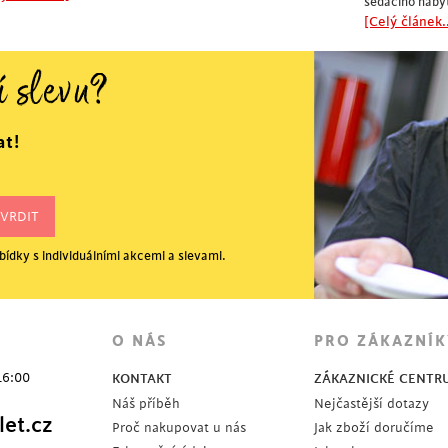
sedacího nábyt
[Celý článek..
í slevu?
at!
ídky s individuálními akcemi a slevami.
O NÁS
PRO ZÁKAZNÍK
16:00
KONTAKT
ZÁKAZNICKÉ CENTR
Náš příběh
Nejčastější dotazy
et.cz
Proč nakupovat u nás
Jak zboží doručíme