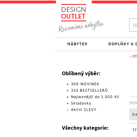
TO
NÁBYTEK
DOPLŇKY & 
<
ZP
Oblíbený výběr:
300 NOVINEK
333 BESTSELLERŮ
Nejlevnější do 1.500 Kč
(Vy
Skladovky
Akční SLEVY
b
Všechny kategorie:
Tř