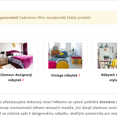
pozornění!
Zadanému filtru neodpovídá žádný produkt.
›
Glamour designový
Nábytek 
Vintage nábytek
›
nábytek
styl
 si představujete dokonalý relax? Někomu se vybaví poklidná
dovolená
a
feruje rozmazlování během relaxační masáže, jiní dávají přednost uvoln
ž se vrátíme zpět k designovému nábytku, skvělými pomocníky pro rel