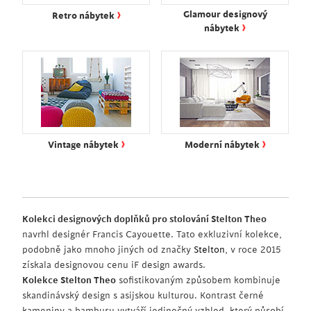
›
Glamour designový
Retro nábytek
›
nábytek
›
›
Vintage nábytek
Moderní nábytek
Kolekci designových doplňků pro stolování Stelton Theo
navrhl designér Francis Cayouette. Tato exkluzivní kolekce,
podobně jako mnoho jiných od značky
Stelton
, v roce 2015
získala designovou cenu iF design awards.
Kolekce Stelton Theo
sofistikovaným způsobem kombinuje
skandinávský design s asijskou kulturou. Kontrast černé
kameniny a bambusu vytváří jedinečný vzhled, který působí