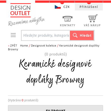
CZK
Přihlášení
KONTAKTY
VÁŠ NÁKUP
<
ZPĚT
Home
/
Designové kolekce
/
Keramické designové doplňky
Browny
(0 produktů)
Keramické designové
doplňky Browny
(Vybráno
0
produktů)