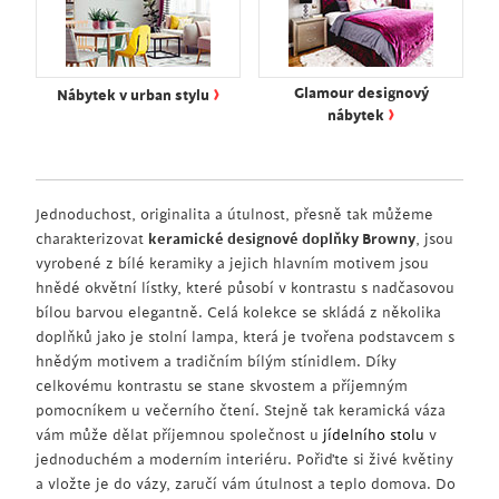
›
Glamour designový
Nábytek v urban stylu
›
nábytek
Jednoduchost, originalita a útulnost, přesně tak můžeme
charakterizovat
keramické designové doplňky Browny
, jsou
vyrobené z bílé keramiky a jejich hlavním motivem jsou
hnědé okvětní lístky, které působí v kontrastu s nadčasovou
bílou barvou elegantně. Celá kolekce se skládá z několika
doplňků jako je stolní lampa, která je tvořena podstavcem s
hnědým motivem a tradičním bílým stínidlem. Díky
celkovému kontrastu se stane skvostem a příjemným
pomocníkem u večerního čtení. Stejně tak keramická váza
vám může dělat příjemnou společnost u
jídelního stolu
v
jednoduchém a moderním interiéru. Pořiďte si živé květiny
a vložte je do vázy, zaručí vám útulnost a teplo domova. Do