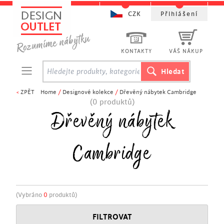
CZK
Přihlášení
KONTAKTY
VÁŠ NÁKUP
<
ZPĚT
Home
/
Designové kolekce
/
Dřevěný nábytek Cambridge
(0 produktů)
Dřevěný nábytek
Cambridge
(Vybráno
0
produktů)
FILTROVAT