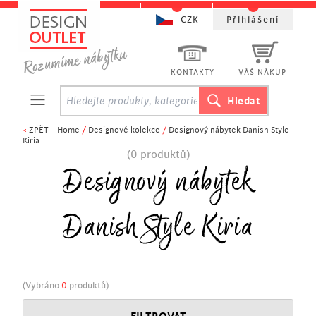
CZK
Přihlášení
KONTAKTY
VÁŠ NÁKUP
<
ZPĚT
Home
/
Designové kolekce
/
Designový nábytek Danish Style
Kiria
(0 produktů)
Designový nábytek
Danish Style Kiria
(Vybráno
0
produktů)