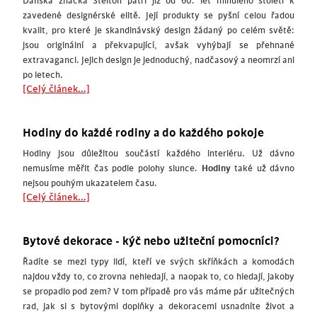
Dánská značka Stelton patří již od 60. let minulého století k
zavedené designérské elitě. Její produkty se pyšní celou řadou
kvalit, pro které je skandinávský design žádaný po celém světě:
jsou originální a překvapující, avšak vyhýbají se přehnané
extravaganci. Jejich design je jednoduchý, nadčasový a neomrzí ani
po letech.
[Celý článek...]
Hodiny do každé rodiny a do každého pokoje
Hodiny jsou důležitou součástí každého interiéru. Už dávno
nemusíme měřit čas podle polohy slunce.
Hodiny
také už dávno
nejsou pouhým ukazatelem času.
[Celý článek...]
Bytové dekorace - kýč nebo užiteční pomocníci?
Řadíte se mezi typy lidí, kteří ve svých skříňkách a komodách
najdou vždy to, co zrovna nehledají, a naopak to, co hledají, jakoby
se propadlo pod zem? V tom případě pro vás máme pár užitečných
rad, jak si s bytovými doplňky a dekoracemi usnadníte život a