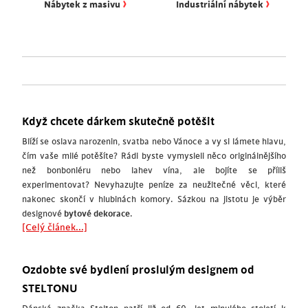
›
›
Nábytek z masivu
Industriální nábytek
Když chcete dárkem skutečně potěšit
Blíží se oslava narozenin, svatba nebo Vánoce a vy si lámete hlavu,
čím vaše milé potěšíte? Rádi byste vymysleli něco originálnějšího
než bonboniéru nebo lahev vína, ale bojíte se příliš
experimentovat? Nevyhazujte peníze za neužitečné věci, které
nakonec skončí v hlubinách komory. Sázkou na jistotu je výběr
designové
bytové dekorace
.
[Celý článek...]
Ozdobte své bydlení proslulým designem od
STELTONU