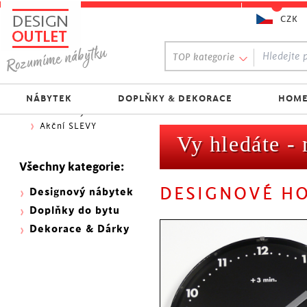
CZK
Oblíbený výběr:
TOP kategorie
300 NOVINEK
333 BESTSELLERŮ
Nejlevnější do 1.500 Kč
NÁBYTEK
DOPLŇKY & DEKORACE
HOME
Skladovky
Akční SLEVY
Vy hledáte -
Všechny kategorie:
DESIGNOVÉ H
Designový nábytek
Doplňky do bytu
Dekorace & Dárky