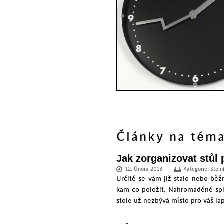
Články na té
Jak zorganizovat stůl
12. Února 2013
Kategorie:
Stoln
Určitě se vám již stalo nebo bě
kam co položit. Nahromaděné spis
stole už nezbývá místo pro váš lap