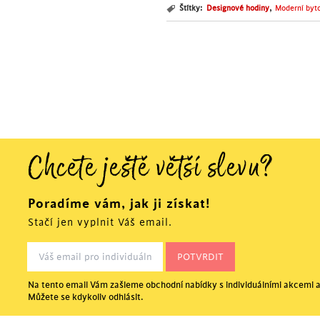
,
Štítky:
Designové hodiny
Moderní byt
Chcete ještě větší slevu?
Poradíme vám, jak ji získat!
Stačí jen vyplnit Váš email.
Na tento email Vám zašleme obchodní nabídky s individuálními akcemi a
Můžete se kdykoliv odhlásit.