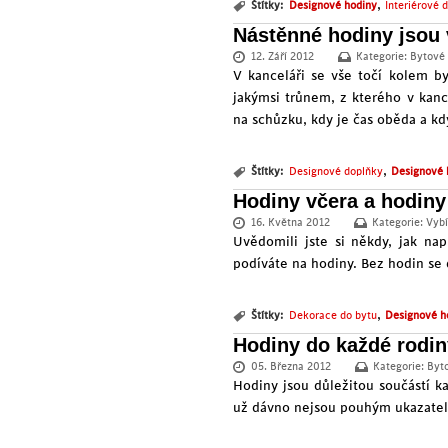
,
Štítky:
Designové hodiny
Interiérové 
Nástěnné hodiny jsou
12. Září 2012
Kategorie:
Bytové
V kanceláři se vše točí kolem by
jakýmsi trůnem, z kterého v kanc
na schůzku, kdy je čas oběda a k
,
Štítky:
Designové doplňky
Designové 
Hodiny včera a hodin
16. Května 2012
Kategorie:
Vybí
Uvědomili jste si někdy, jak na
podíváte na hodiny. Bez hodin se 
,
Štítky:
Dekorace do bytu
Designové h
Hodiny do každé rodin
05. Března 2012
Kategorie:
Byt
Hodiny jsou důležitou součástí 
už dávno nejsou pouhým ukazate