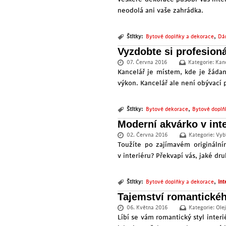
neodolá ani vaše zahrádka.
,
Štítky:
Bytové doplňky a dekorace
Dá
Vyzdobte si profesion
07. Června 2016
Kategorie:
Kan
Kancelář je místem, kde je žádaný
výkon. Kancelář ale není obývací
,
Štítky:
Bytové dekorace
Bytové doplň
Moderní akvárko v inte
02. Června 2016
Kategorie:
Vyb
Toužíte po zajímavém originální
v interiéru? Překvapí vás, jaké d
,
Štítky:
Bytové doplňky a dekorace
Int
Tajemství romantickéh
06. Května 2016
Kategorie:
Olej
Líbí se vám romantický styl interi