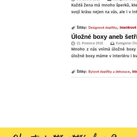
Každá žena má mnoho šperků, kter
svojí krásu nejen na vás, ale i v 
,
Štítky:
Designové doplňky
Interiérové
Úložné boxy aneb šetř
21. Prosince 2015
Kategorie:
Úl
Mnoho z nás vnímá úložné boxy 
úložné boxy máme v interiéru i kv
,
Štítky:
Bytové doplňky a dekorace
Int