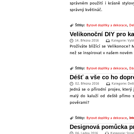
správném použití i krásně stylo
správný květináč.
,
Štítky:
Bytové doplňky a dekorace
De
Velikonoční DIY pro k
14. Března 2016
Kategorie:
Vybí
Prožíváte blížící se Velikonoce? 
než se inspirovat v našem novém 
,
Štítky:
Bytové doplňky a dekorace
Dá
Déšť a vše co ho dopr
02. Března 2016
Kategorie:
Dešt
Jedná se o přírodní projev, který
malý do kaluží od deště přímo sk
pověrami?
,
Štítky:
Bytové doplňky a dekorace
Int
Designová pomůcka pr
06. Ledna 2016
Kategorie:
Stro