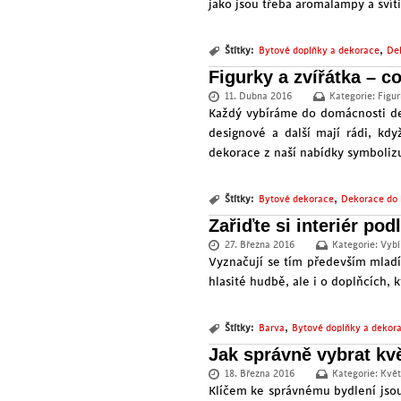
jako jsou třeba aromalampy a svíti
,
Štítky:
Bytové doplňky a dekorace
De
Figurky a zvířátka – c
11. Dubna 2016
Kategorie:
Figur
Každý vybíráme do domácnosti dek
designové a další mají rádi, kd
dekorace z naší nabídky symbolizu
,
Štítky:
Bytové dekorace
Dekorace do 
Zařiďte si interiér po
27. Března 2016
Kategorie:
Vybí
Vyznačují se tím především mladí -
hlasité hudbě, ale i o doplňcích, k
,
Štítky:
Barva
Bytové doplňky a dekor
Jak správně vybrat kvě
18. Března 2016
Kategorie:
Květ
Klíčem ke správnému bydlení jsou