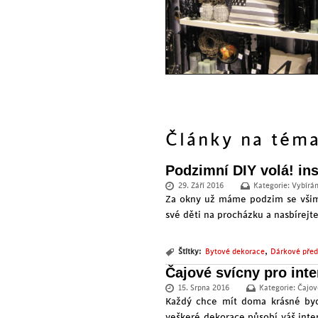
Články na tém
Podzimní DIY volá! ins
29. Září 2016
Kategorie:
Vybírá
Za okny už máme podzim se všim 
své děti na procházku a nasbírejte
,
Štítky:
Bytové dekorace
Dárkové pře
Čajové svícny pro inte
15. Srpna 2016
Kategorie:
Čajov
Každý chce mít doma krásné bydl
veškeré dekorace působí váš inte