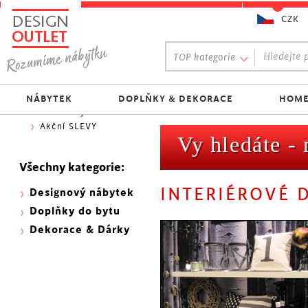
CZK
Oblíbený výběr:
TOP kategorie
300 NOVINEK
333 BESTSELLERŮ
Nejlevnější do 1.500 Kč
NÁBYTEK
DOPLŇKY & DEKORACE
HOME
Skladovky
Akční SLEVY
Vy hledáte -
Všechny kategorie:
INTERIÉROVÉ 
Designový nábytek
Doplňky do bytu
Dekorace & Dárky