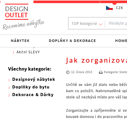
CZK
Oblíbený výběr:
TOP kategorie
300 NOVINEK
333 BESTSELLERŮ
Nejlevnější do 1.500 Kč
NÁBYTEK
DOPLŇKY & DEKORACE
HOME
Skladovky
Akční SLEVY
Jak zorganizov
Všechny kategorie:
12. Února 2013
Kategorie:
Stoln
Designový nábytek
Určitě se vám již stalo nebo bě
Doplňky do bytu
kam co položit. Nahromaděné spis
Dekorace & Dárky
stole už nezbývá místo pro váš lap
Zorganizujte a zpříjemněte si s
kousek domova i do pracovního pr