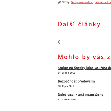
,
Štítky:
Designové hodiny
Interiérové 
Další články
Oživte si pracovní prosto
Oživte si pracovní prosto
Mohlo by vás z
Stojan na šperky jako součást 
14. Ledna 2013
Bezpečnost především
20. Října 2014
Dekorace, která nezestárne
21. Června 2013