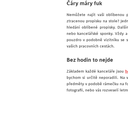
Čáry
máry fuk
Nemůžete najít vaši oblíbenou p
ztracenou propisku na stole? Jed
hledání oblíbené propisky. Další
nebo kancelářské sponky. Vždy a 
pouzdro v podobně vizitníku se s
vašich pracovních cestách.
Bez
hodin to nejde
Základem každé kanceláře jsou
h
bychom si určitě neporadili. Na 
předměty v podobě rámečku na fot
fotografii, nebo vás rozveselí le