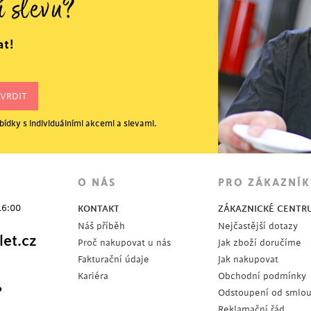
í slevu?
at!
ídky s individuálními akcemi a slevami.
O NÁS
PRO ZÁKAZNÍK
16:00
KONTAKT
ZÁKAZNICKÉ CENTR
Náš příběh
Nejčastější dotazy
et.cz
Proč nakupovat u nás
Jak zboží doručíme
Fakturační údaje
Jak nakupovat
Kariéra
Obchodní podmínky
?
Odstoupení od smlo
Reklamační řád