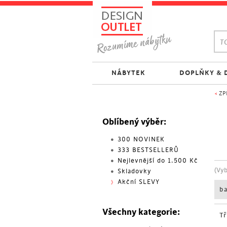
TO
NÁBYTEK
DOPLŇKY & 
<
ZP
Oblíbený výběr:
300 NOVINEK
333 BESTSELLERŮ
Nejlevnější do 1.500 Kč
(Vy
Skladovky
Akční SLEVY
b
Všechny kategorie:
Tř