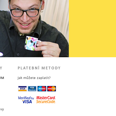
Y
PLATEBNÍ METODY
UM
Jak můžete zaplatit?
uvy