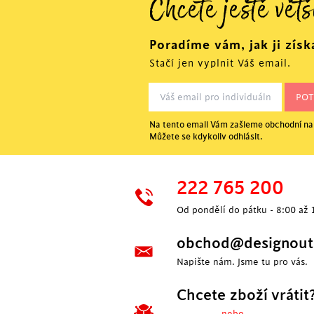
Chcete ještě větš
Poradíme vám, jak ji získ
Stačí jen vyplnit Váš email.
Na tento email Vám zašleme obchodní nab
Můžete se kdykoliv odhlásit.
222 765 200
Od pondělí do pátku - 8:00 až 
obchod@designoutl
Napište nám. Jsme tu pro vás.
Chcete zboží vrátit
---- nebo ----