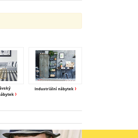
›
ávský
Industriální nábytek
›
nábytek