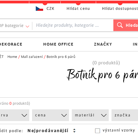
CZK
Hlídat cenu
Hlídat dostupnos
P kategorie
DEKORACE
HOME OFFICE
ZNAČKY
I
ĚT
Home
/
Mall zařazení
/
Botník pro 6 párů
(0 produktů)
Botník pro 6 pá
bráno
0
produktů)
arva
cena
materiál
značka
výstavní vzorky
ídit podle: