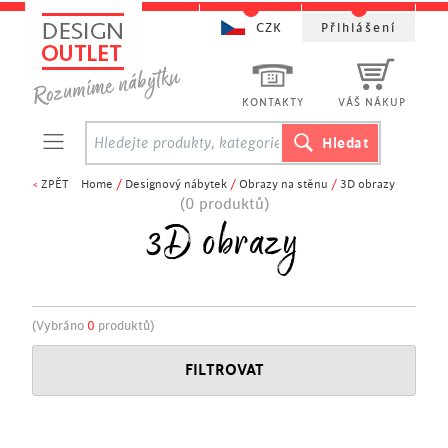
CZK
Přihlášení
KONTAKTY
VÁŠ NÁKUP
<
ZPĚT
Home
/
Designový nábytek
/
Obrazy na stěnu
/
3D obrazy
(0 produktů)
3D obrazy
(Vybráno
0
produktů)
FILTROVAT