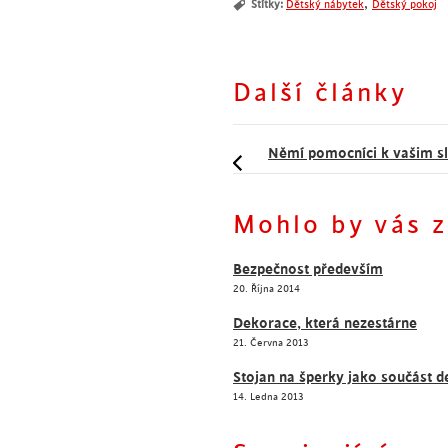
,
Štítky:
Dětský nábytek
Dětský pokoj
Další články
Němí pomocníci k vašim s
Dnešní hit - sedací vaky
Mohlo by vás z
Bezpečnost především
20. Října 2014
Dekorace, která nezestárne
21. Června 2013
Stojan na šperky jako součást 
14. Ledna 2013