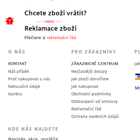
Chcete zboží vrátit?
---- nebo ----
Reklamace zboží
Přečtete si
reklamační řád
POSLEDNÍ KUSY
O NÁS
PRO ZÁKAZNÍKY
P
KONTAKT
ZÁKAZNICKÉ CENTRUM
Ja
Náš příběh
Nejčastější dotazy
Proč nakupovat u nás
Jak zboží doručíme
Fakturační údaje
Jak nakupovat
Kariéra
Obchodní podmínky
Odstoupení od smlouvy
Reklamační řád
Ochrana osobních údajů
KDE NÁS NAJDETE
Novinky, akce, soutěže