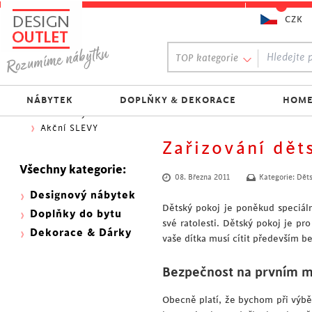
CZK
Oblíbený výběr:
TOP kategorie
300 NOVINEK
333 BESTSELLERŮ
Nejlevnější do 1.500 Kč
NÁBYTEK
DOPLŇKY & DEKORACE
HOME
Skladovky
Akční SLEVY
Zařizování dět
Všechny kategorie:
08. Března 2011
Kategorie:
Děts
Designový nábytek
Dětský pokoj je poněkud speciáln
Doplňky do bytu
své ratolesti. Dětský pokoj je pr
Dekorace & Dárky
vaše dítka musí cítit především b
Bezpečnost na prvním m
Obecně platí, že bychom při výb