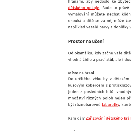
hranami, aby nedošlo ke zbyteč
dětského pokoje
. Bude to právě 
vymalování můžete nechat klidně
okouká a dítě se za něj může čas
například veselé barvy a doplňky 
Prostor na učení
Od okamžiku, kdy začne vaše dítě 
vhodná židle a
psací stůl
, ale i d
Místo na hraní
Do určitého věku by v dětském 
kusovým kobercem s protiskluzovo
Jeden z posledních hitů, vhodný
množství různých poloh nejen při
být různobarevné
taburetky
, kter
Kam dál?
Zařizování dětského králo