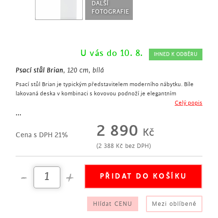
DALŠÍ
FOTOGRAFIE
U vás do 10. 8.
IHNED K ODBĚRU
Psací stůl Brian
, 120 cm, bílá
Psací stůl Brian je typickým představitelem moderního nábytku. Bíle
lakovaná deska v kombinaci s kovovou podnoží je elegantním
doplňkem do moderně zařízených interiérů.
Celý popis
moderní psací stůl
...
šířka 120 cm
2 890
Kč
vyroben z MDFv bílé barvě
Cena s DPH 21%
podnož z kovu v bílé barvě
(
2 388
Kč
bez DPH)
hodí se do pracovny či dětského pokoje
Hlídat CENU
Mezi oblíbené