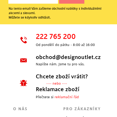
Na tento email Vám zašleme obchodní nabídky s individuálními
akcemi a slevami.
Můžete se kdykoliv odhlásit.
222 765 200
Od pondělí do pátku - 8:00 až 16:00
obchod@designoutlet.cz
Napište nám. Jsme tu pro vás.
Chcete zboží vrátit?
---- nebo ----
Reklamace zboží
Přečtete si
reklamační řád
O NÁS
PRO ZÁKAZNÍKY