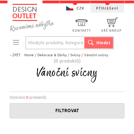
CZK
Přihlášení
KONTAKTY
VÁŠ NÁKUP
<
ZPĚT
Home
/
Dekorace & Dárky
/
Svícny
/
Vánoční svícny
(0 produktů)
Vánoční svícny
(Vybráno
0
produktů)
FILTROVAT