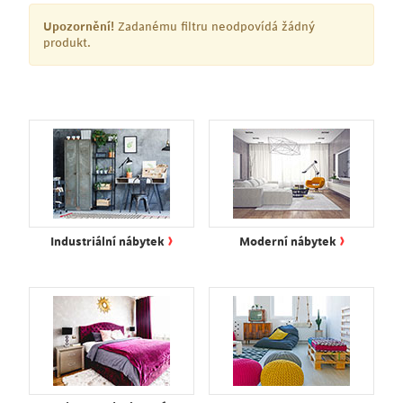
Upozornění!
Zadanému filtru neodpovídá žádný
produkt.
›
›
Industriální nábytek
Moderní nábytek