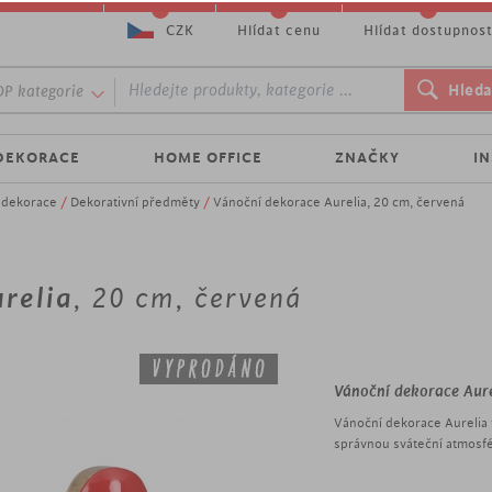
CZK
Hlídat cenu
Hlídat dostupnos
P kategorie
DEKORACE
HOME OFFICE
ZNAČKY
I
é dekorace
/
Dekorativní předměty
/
Vánoční dekorace Aurelia, 20 cm, červená
relia
, 20 cm, červená
Vánoční dekorace Aure
Vánoční dekorace Aurelia 
správnou sváteční atmosf
dřeva v červené barvě. And
Bude nad vámi držet ochra