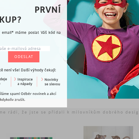
ho mangového dřeva v červené barvě
A PRVNÍ
KUP?
ý email* máme poslat Váš kód na
tě není vše! Další výhody čekají:
Vybíráme pro Vás
íláme spam! Odběr novinek a akcí
dykoliv zrušit.
me rádi, že jste se přidali k milovníkům dobrého desi