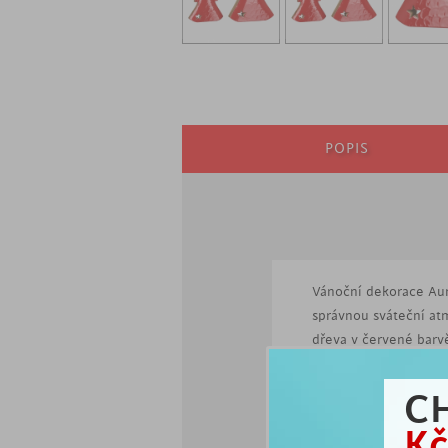
POPIS
Vánoční dekorace Aur
správnou sváteční at
dřeva v červené barvě
Bude nad vámi držet 
C
moderní vánoční d
výška 20 cm
Kč
anděl