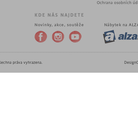
Ochrana osobních úd
KDE NÁS NAJDETE
Novinky, akce, soutěže
Nábytek na
ALZ
echna práva vyhrazena.
DesignO