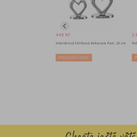
449
Kč
2 
dekorace želva Josie, 10 cm,
Interiérová hliníková dekorace Paar, 16 cm
Ko
 ODBĚRU
POSLEDNÍ KUSY