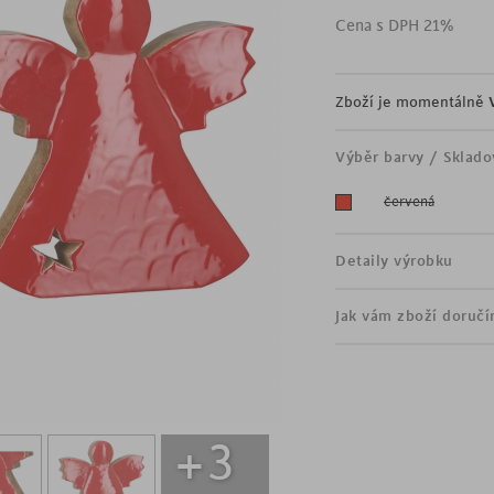
moderní vánoční dekor
Cena s DPH 21%
výška 20 cm
anděl
vyroben z masivního m
Zboží je momentálně
Výběr barvy / Sklado
červená
Detaily výrobku
Jak vám zboží doruč
+3