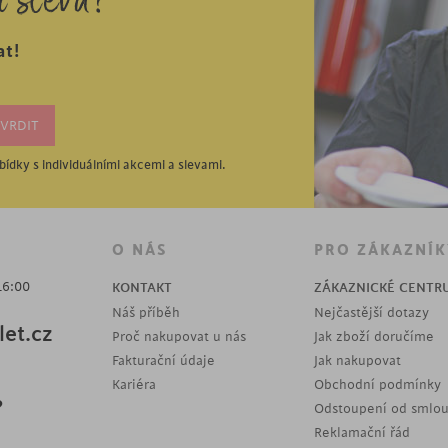
í slevu?
at!
ídky s individuálními akcemi a slevami.
O NÁS
PRO ZÁKAZNÍK
16:00
KONTAKT
ZÁKAZNICKÉ CENTR
Náš příběh
Nejčastější dotazy
et.cz
Proč nakupovat u nás
Jak zboží doručíme
Fakturační údaje
Jak nakupovat
Kariéra
Obchodní podmínky
?
Odstoupení od smlo
Reklamační řád