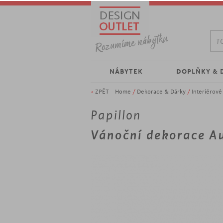
TO
NÁBYTEK
DOPLŇKY & 
<
ZPĚT
Home
/
Dekorace & Dárky
/
Interiérov
Papillon
Vánoční dekorace Au