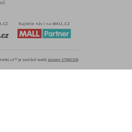
ajů
A.CZ
Najdete nás i na
MALL.CZ
utlet.cz™ je součástí webů
skupiny STARCON