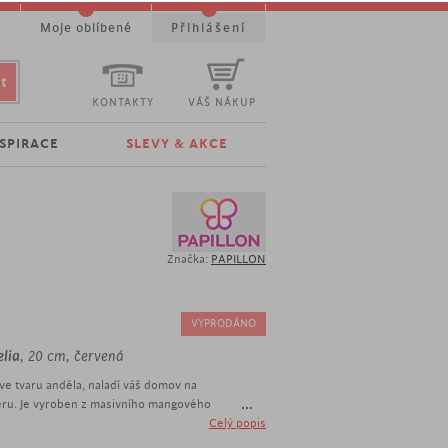
t
Moje oblíbené
Přihlášení
KONTAKTY
VÁŠ NÁKUP
NSPIRACE
SLEVY & AKCE
Značka:
PAPILLON
VYPRODÁNO
lia
, 20 cm, červená
ve tvaru anděla, naladí váš domov na
...
éru. Je vyroben z masivního mangového
ěl jako symbol čistoty, něžnosti a elegance.
Celý popis
nou ruku a bude strážit váš domov.