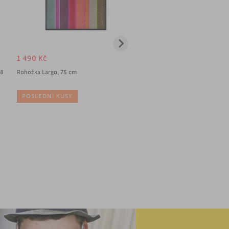
1 490
Kč
322
Kč
18
Rohožka Largo, 75 cm
Interiérová dekorace Crown D
15,5 cm, beton
POSLEDNÍ KUSY
IHNED K ODBĚRU