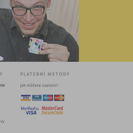
Y
PLATEBNÍ METODY
UM
Jak můžete zaplatit?
uvy