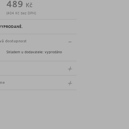
489
Kč
ace
(
404
Kč
bez DPH)
angového dřeva v červené barvě
VYPRODANÉ
.
vá dostupnost
Skladem u dodavatele: vyprodáno
íme