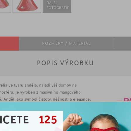
DALŠÍ
FOTOGRAFIE
ROZMĚRY / MATERIÁL
POPIS VÝROBKU
elia ve tvaru anděla, naladí váš domov na
mosféru. Je vyroben z masivního mangového
. Anděl jako symbol čistoty, něžnosti a elegance.
ochranou ruku a bude strážit váš domov.
HCETE
125
ekorace