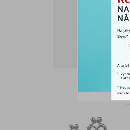
vyroben z masivní
N
NÁ
Na jak
Slevu?
A to ješ
* Nezas
můžete k
js