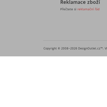
Reklamace zboží
Přečtete si
reklamační řád
Copyright © 2008–2026 DesignOutlet.cz™. Vš