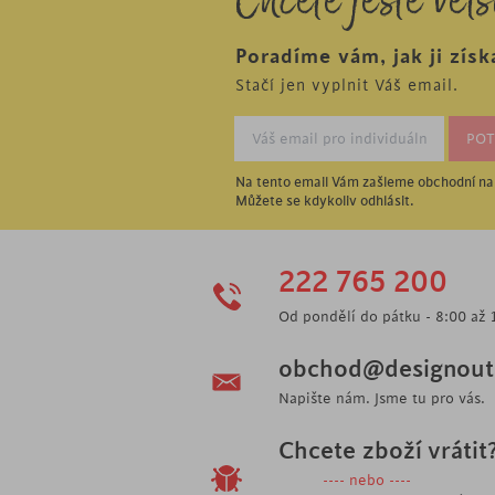
Chcete ještě větš
Poradíme vám, jak ji získ
Stačí jen vyplnit Váš email.
Na tento email Vám zašleme obchodní nab
Můžete se kdykoliv odhlásit.
222 765 200
Od pondělí do pátku - 8:00 až 
obchod@designoutl
Napište nám. Jsme tu pro vás.
Chcete zboží vrátit
---- nebo ----