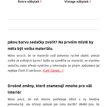
›
›
Retro nábytek
Vintage nábytek
Jakou barvu sedačky zvolit? Na prvním místě by
měla být volba materiálu.
Máte strach, že se materiál vaší pohovky rychle ušpiní, pokud
volíte ze světlých barev? Spíše se zaměřte na materiál, ze kterého
sedačku nebo křeslo vybíráte a informujte se jakým způsobem jej
nejlépe čistit či udržovat.
[Celý článek...]
Drobné změny, které znamenají mnoho pro váš
interiér
Máte pocit, že váš domov potřebuje oživit a vy hledáte
jednoduchý, ale účinný způsob jak toho docílit? Věděli jste, že