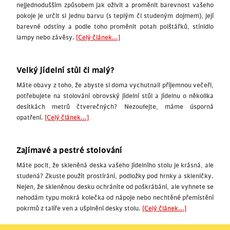
nejjednodušším způsobem jak oživit a proměnit barevnost vašeho
pokoje je určit si jednu barvu (s teplým či studeným dojmem), její
barevné odstíny a podle toho proměnit potah polštářků, stínidlo
lampy nebo závěsy.
[Celý článek...]
Velký jídelní stůl či malý?
Máte obavy z toho, že abyste si doma vychutnali příjemnou večeři,
potřebujete na stolování obrovský jídelní stůl a jídelnu o několika
desítkách metrů čtverečných? Nezoufejte, máme úsporná
opatření.
[Celý článek...]
Zajímavé a pestré stolování
Máte pocit, že skleněná deska vašeho jídelního stolu je krásná, ale
studená? Zkuste použít prostírání, podložky pod hrnky a skleničky.
Nejen, že skleněnou desku ochráníte od poškrábání, ale vyhnete se
nehodám typu mokrá kolečka od nápoje nebo nechtěné přemístění
pokrmů z talíře ven a ušpinění desky stolu.
[Celý článek...]