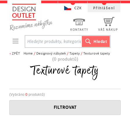
CZK
Přihlášení
KONTAKTY
VÁŠ NÁKUP
<
ZPĚT
Home
/
Designový nábytek
/
Tapety
/
Texturové tapety
(0 produktů)
Texturové tapety
(Vybráno
0
produktů)
FILTROVAT