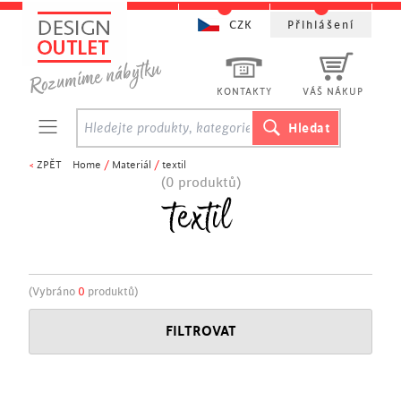
CZK
Přihlášení
KONTAKTY
VÁŠ NÁKUP
<
ZPĚT
Home
/
Materiál
/
textil
(0 produktů)
textil
(Vybráno
0
produktů)
FILTROVAT