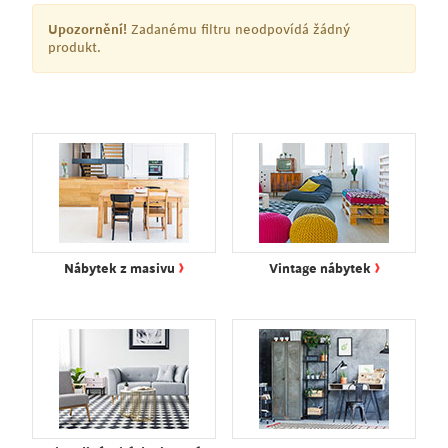
Upozornění!
Zadanému filtru neodpovídá žádný
produkt.
›
›
Nábytek z masivu
Vintage nábytek