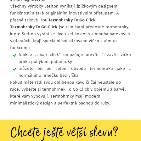
Všechny výrobky Stelton vynikají špičkovým designem,
funkčností a také originálním inovativním přístupem. A
přesně takové jsou
termohrnky To Go Click
.
Termohrnky To Go Click
jsou unikátní přenosné termohrnky,
které Stelton vyrábí ve dvou velikostech a mnoha barevných
variantách. Mají speciální sofistikované víčko s těmito
funkcemi:
funkce „smart click“ umožňuje otevřít či zavřít víčko
hrnku pohybem jedné ruky
můžete pít po celém obvodu termohrnku jako z
normálního hrnečku bez víčka
Pokud máte rádi svou oblíbenou kávu či čaj neustále po
ruce, vyberte si termohrnek To Go Click v objemu a barvě,
které vám vyhovují. Termohrnky mají moderní
minimalistický design a perfektně padnou do ruky.
Chcete ještě větší slevu?