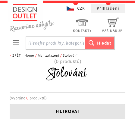
CZK
Přihlášení
KONTAKTY
VÁŠ NÁKUP
<
ZPĚT
Home
/
Mall zařazení
/
Stolování
(0 produktů)
Stolování
(Vybráno
0
produktů)
FILTROVAT