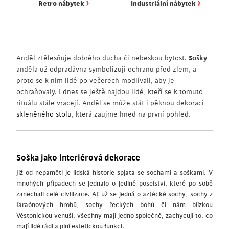
›
›
Retro nábytek
Industriální nábytek
Anděl ztělesňuje dobrého ducha či nebeskou bytost.
Sošky
anděla už odpradávna symbolizují ochranu před zlem, a
proto se k nim lidé po večerech modlívali, aby je
ochraňovaly. I dnes se ještě najdou lidé, kteří se k tomuto
rituálu stále vracejí. Anděl se může stát i pěknou dekorací
skleněného stolu
, která zaujme hned na první pohled.
Soška jako interiérová dekorace
Již od nepaměti je lidská historie spjata se sochami a soškami. V
mnohých případech se jednalo o jediné poselství, které po sobě
zanechali celé civilizace. Ať už se jedná o aztécké sochy, sochy z
faraónových hrobů, sochy řeckých bohů či nám blízkou
Věstonickou venuši, všechny mají jedno společné, zachycují to, co
mají lidé rádi a plní estetickou funkci.