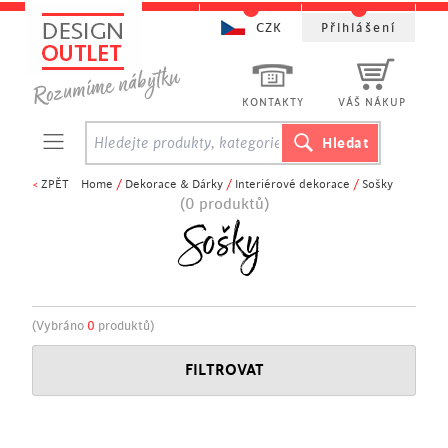
CZK
Přihlášení
KONTAKTY
VÁŠ NÁKUP
<
ZPĚT
Home
/
Dekorace & Dárky
/
Interiérové dekorace
/
Sošky
(0 produktů)
Sošky
(Vybráno
0
produktů)
FILTROVAT