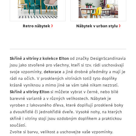
›
›
Retro nábytek
Nábytek v urban stylu
Skříně a vitríny z kolekce Elton
od značky DesignScandinavia
jsou jako stvořené pro všechny, kteří si tzv. rádi uschovávají
svoje vzpomínky,
dekorace
a jiné drobné předměty a mají je
rádi na očích. V prosklených vitrínách totiž tyto doplňky
krásně vyniknou a mimo jiné se vám také nikam neztratí.
Skříně a vitríny Elton
si můžete vybrat v černé, nebo bílé
barevné variantě a v různých velikostech. Nábytek je
vyroben z lakovaného dřeva, které doplňují prosklené boky
a dvoukřídlé či jednokřídlé dveře. Vysoké nohy, na kterých
skříně i vitríny stojí jsou ozdobným doplňkem a praktickou
součástí.
Zvolte si barvu, velikost a uschovejte vaše vzpomínky.