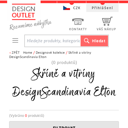
CZK
Přihlášení
KONTAKTY
VÁŠ NÁKUP
<
ZPĚT
Home
/
Designové kolekce
/
Skříně a vitríny
DesignScandinavia Elton
(0 produktů)
Skříně a vitríny
DesignScandinavia Elton
(Vybráno
0
produktů)