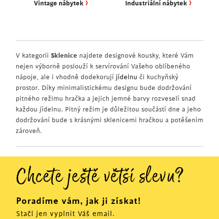
›
›
Vintage nábytek
Industriální nábytek
V kategorii
Sklenice
najdete
designové
kousky
,
které Vám
nejen
výborně poslouží
k servírování
Vašeho
oblíbeného
nápoje
,
ale
i vhodně
dodekorují
jídelnu
či
kuchyňský
prostor.
Díky
minimalistickému
designu
bude
dodržování
pitného režimu
hračka
a jejich
jemné
barvy
rozveselí
snad
každou
jídelnu.
Pitný režim
je důležitou součástí
dne
a
jeho
dodržování
bude s
krásnými
sklenicemi
hračkou
a
potěšením
zároveň.
Chcete ještě větší slevu?
Poradíme vám, jak ji získat!
Stačí jen vyplnit Váš email.