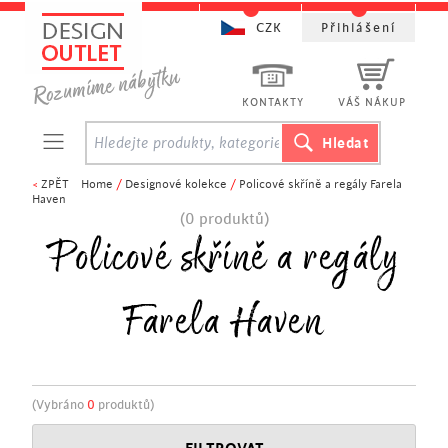
CZK
Přihlášení
KONTAKTY
VÁŠ NÁKUP
<
ZPĚT
Home
/
Designové kolekce
/
Policové skříně a regály Farela
Haven
(0 produktů)
Policové skříně a regály
Farela Haven
(Vybráno
0
produktů)