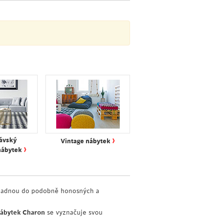
›
ávský
Vintage nábytek
›
nábytek
apadnou do podobně honosných a
nábytek Charon
se vyznačuje svou