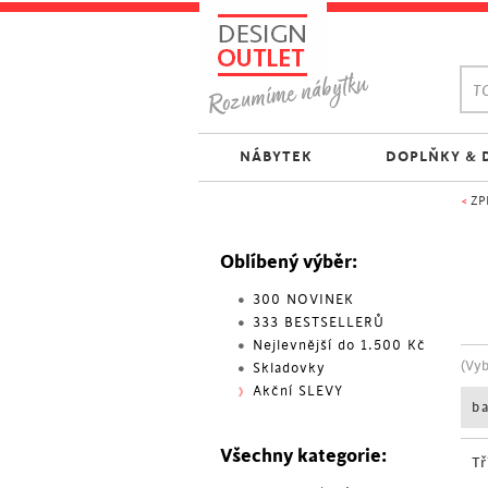
TO
NÁBYTEK
DOPLŇKY & 
<
ZP
Oblíbený výběr:
300 NOVINEK
333 BESTSELLERŮ
Nejlevnější do 1.500 Kč
(Vy
Skladovky
Akční SLEVY
b
Všechny kategorie:
Tř