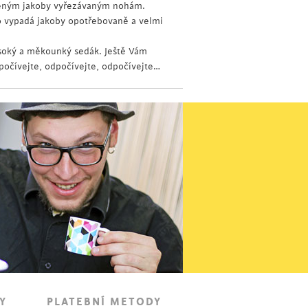
věným jakoby vyřezávaným nohám.
o vypadá jakoby opotřebovaně a velmi
soký a měkounký sedák. Ještě Vám
počívejte, odpočívejte, odpočívejte…
Y
PLATEBNÍ METODY