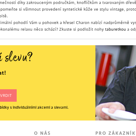
inečností díky zakrouceným područkám, knoflíčkům a tvarovaným dře
pomeňte si všimnout provedení syntetické kůže ve stylu vintage, prot
bitě.
imální pohodlí Vám u pohovek a křesel Charon nabízí nadprůměrně vy
okonalému relaxu něco schází? Zkuste si podložit nohy
taburetkou
a od
í slevu?
at!
ídky s individuálními akcemi a slevami.
O NÁS
PRO ZÁKAZNÍK