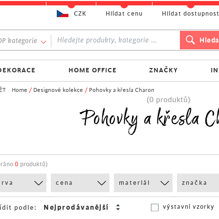
CZK
Hlídat cenu
Hlídat dostupnos
P kategorie
DEKORACE
HOME OFFICE
ZNAČKY
I
ĚT
Home
/
Designové kolekce
/
Pohovky a křesla Charon
(0 produktů)
Pohovky a křesla C
bráno
0
produktů)
arva
cena
materiál
značka
výstavní vzorky
ídit podle: