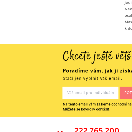
jed
Neo
oso
Max
k d
Chcete ještě větš
Poradíme vám, jak ji získ
Stačí jen vyplnit Váš email.
Na tento email Vám zašleme obchodní nab
Můžete se kdykoliv odhlásit.
222 765 200