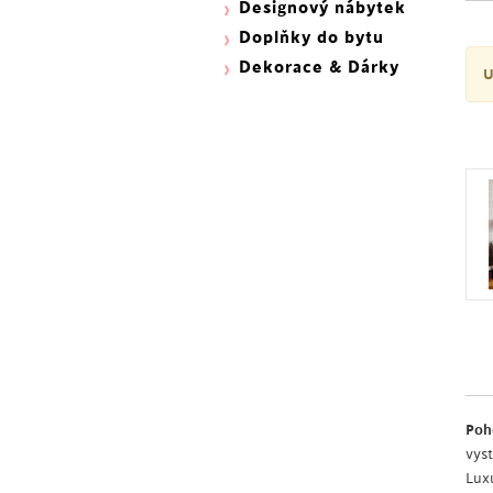
Designový nábytek
Doplňky do bytu
Dekorace & Dárky
U
Poh
vys
Luxu