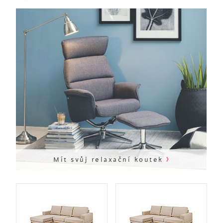
›
Mít svůj relaxační koutek