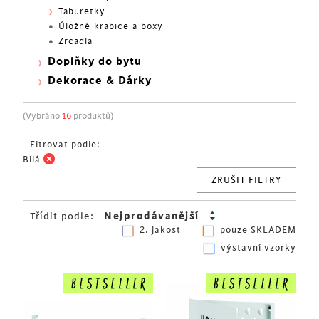
Taburetky
Úložné krabice a boxy
Zrcadla
Doplňky do bytu
Dekorace & Dárky
(Vybráno
16
produktů)
Fitrovat podle:
Bílá
ZRUŠIT FILTRY
Třídit podle:
2. jakost
pouze SKLADEM
výstavní vzorky