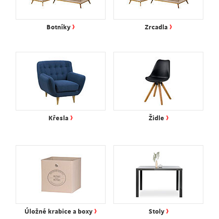
›
›
Botníky
Zrcadla
›
›
Křesla
Židle
›
›
Úložné krabice a boxy
Stoly