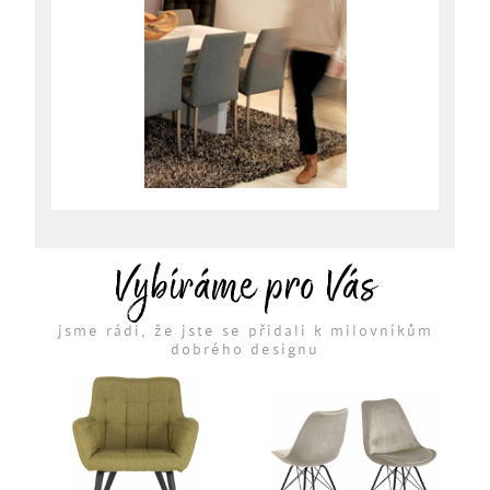
Vybíráme pro Vás
jsme rádi, že jste se přidali k milovníkům
dobrého designu