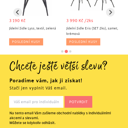
3 190
Kč
3 990
Kč
/2ks
7
Jídelní židle Lyss, textil, zelená
Jídelní židle Eris (SET 2ks), samet,
Jíd
krémová
še
POSLEDNÍ KUSY
POSLEDNÍ KUSY
Chcete ještě větší slevu?
Poradíme vám, jak ji získat!
Stačí jen vyplnit Váš email.
Na tento email Vám zašleme obchodní nabídky s individuálními
akcemi a slevami.
Můžete se kdykoliv odhlásit.