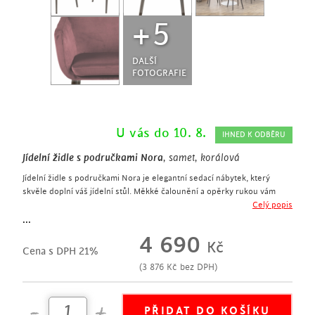
+5
DALŠÍ
FOTOGRAFIE
U vás do 10. 8.
IHNED K ODBĚRU
Jídelní židle s područkami Nora
, samet, korálová
Jídelní židle s područkami Nora je elegantní sedací nábytek, který
skvěle doplní váš jídelní stůl. Měkké čalounění a opěrky rukou vám
zajistí maximální pohodlí během sezení. Podnož z masivního dubového
Celý popis
dřeva v tmavě hnědém odstínu dodá stabilitu celé židli. Jídelní židli
...
Nora lze také využít jako konferenční či jednací židli.
4 690
Kč
elegantní sedací nábytek
Cena s DPH 21%
výška sedu 49 cm
(
3 876
Kč
bez DPH)
příjemné čalounění sametovou tkaninou v korálové barvě
měkký sedací polštář
pohodlné područky
podnož z masivního dubového dřeva mořená do tmavě hnědého