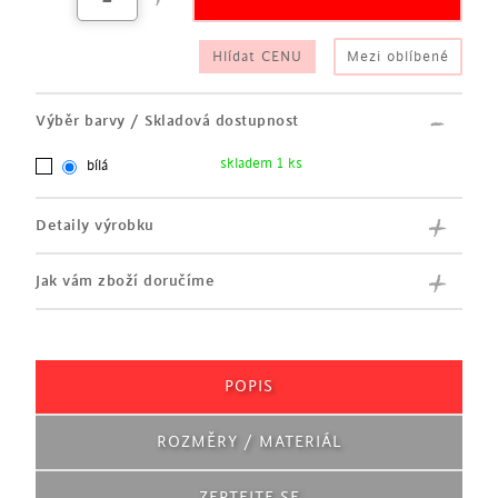
odstínu
povrch podnože ošetřen ochranným olejem
Hlídat CENU
Mezi oblíbené
nosnost 110 kg
vhodná do jídelen či konferenčních místností
Výběr barvy / Skladová dostupnost
skladem 1 ks
bílá
Detaily výrobku
Jak vám zboží doručíme
POPIS
ROZMĚRY / MATERIÁL