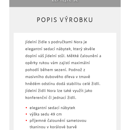
ZEPTEJTE SE
POPIS VÝROBKU
Jídelní židle s područkami Nora je
elegantní sedací nábytek, který skvěle
doplní váš jídelní stůl. Měkké čalounění a
opěrky rukou vám zajistí maximální
pohodlí během sezení. Podnož z
masivního dubového dřeva v tmavě
hnědém odstínu dodá stabilitu celé židli.
Jídelní židli Nora lze také využít jako
konferenční či jednací židli.
elegantní sedací nábytek
výška sedu 49 cm
příjemné čalounění sametovou
tkaninou v korálové barvě