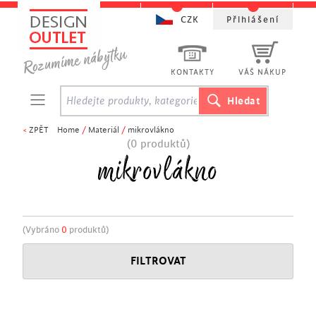
CZK
Přihlášení
KONTAKTY
VÁŠ NÁKUP
<
ZPĚT
Home
/
Materiál
/
mikrovlákno
(0 produktů)
mikrovlákno
(Vybráno
0
produktů)
FILTROVAT