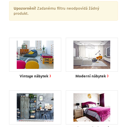
Upozornění!
Zadanému filtru neodpovídá žádný
produkt.
›
›
Vintage nábytek
Moderní nábytek