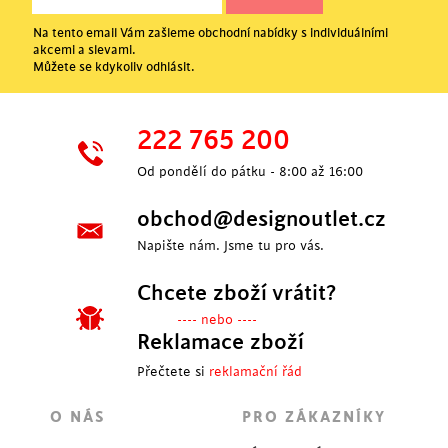
Na tento email Vám zašleme obchodní nabídky s individuálními
akcemi a slevami.
Můžete se kdykoliv odhlásit.
222 765 200
Od pondělí do pátku - 8:00 až 16:00
obchod@designoutlet.cz
Napište nám. Jsme tu pro vás.
Chcete zboží vrátit?
---- nebo ----
Reklamace zboží
Přečtete si
reklamační řád
O NÁS
PRO ZÁKAZNÍKY