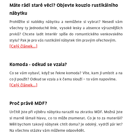
Máte rádi staré věci? Objevte kouzlo rustikálního
nábytku
Prohlížíte si nabídky nábytku a nemůžete si vybrat? Nesedí vám
všechny ty jednoduché linie, vysoké lesky a absence výraznějších
prvků? Chcete ladit interiér spíše do romantického venkovského
stylu? Pak je pro vás rustikální nábytek tím pravým ořechovým.
[Celý článek...]
Komoda - odkud se vzala?
Co se vám vybaví, když se řekne komoda? Víte, kam ji umístit a na
co ji použít? Odkud se vzala a k čemu slouží – to vám napovíme.
[Celý článek...]
Proč právě MDF?
Určitě jste při výběru nábytku narazili na zkratku MDF. Možná jste
si marně lámali hlavu, co to může znamenat. Co je to za materiál?
Měli bychom takový nábytek chtít doma? Je odolný, vydrží pár let?
Na všechny otázky vám můžeme odpovědět.