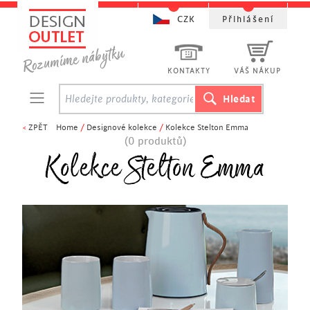
CZK
Přihlášení
KONTAKTY
VÁŠ NÁKUP
<
ZPĚT
Home
/
Designové kolekce
/
Kolekce Stelton Emma
(0 produktů)
Kolekce Stelton Emma