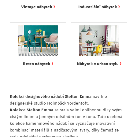
›
›
Vintage nábytek
Industriální nábytek
›
›
Retro nábytek
Nábytek v urban stylu
Kolekci designového nádobí Stelton Emma
navrhlo
designerské studio HolmbäckNordentoft.
Kolekce Stelton Emma
se stala velmi oblíbenou díky svým
čistým liniím a jemným odstínům tón v tónu. Tato ucelená
kolekce kameninového nádobí se vyznačuje inovativní
kombinací materiálů a nadčasovými tvary, díky čemuž se
stala originální designovou klasikou.