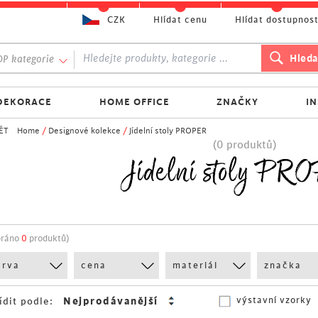
CZK
Hlídat cenu
Hlídat dostupnos
P kategorie
DEKORACE
HOME OFFICE
ZNAČKY
I
ĚT
Home
/
Designové kolekce
/
Jídelní stoly PROPER
(0 produktů)
Jídelní stoly P
bráno
0
produktů)
arva
cena
materiál
značka
výstavní vzorky
ídit podle: