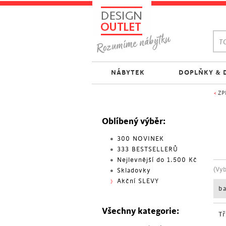
TO
NÁBYTEK
DOPLŇKY & 
<
ZP
Oblíbený výběr:
300 NOVINEK
333 BESTSELLERŮ
Nejlevnější do 1.500 Kč
(Vy
Skladovky
Akční SLEVY
b
Všechny kategorie:
Tř