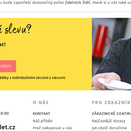
lu bude zapotřebí dostatečný počet
jídelních židlí
, které si u nás také u
í slevu?
at!
ídky s individuálními akcemi a slevami.
O NÁS
PRO ZÁKAZNÍK
16:00
KONTAKT
ZÁKAZNICKÉ CENTR
Náš příběh
Nejčastější dotazy
et.cz
Proč nakupovat u nás
Jak zboží doručíme