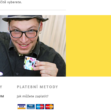
rčitě vyberete.
Y
PLATEBNÍ METODY
UM
Jak můžete zaplatit?