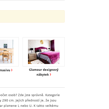
›
Glamour designový
 masivu
›
nábytek
 počet osob? Zde jste správně. Kategorie
ky 290 cm. Jejich předností je, že jsou
var písmene L nebo U. K takto velkému