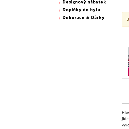
Designový nábytek
Doplňky do bytu
Dekorace & Dárky
U
Hle
jíde
vyr