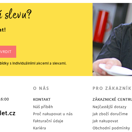
í slevu?
at!
ídky s individuálními akcemi a slevami.
O NÁS
PRO ZÁKAZNÍK
16:00
KONTAKT
ZÁKAZNICKÉ CENTR
Náš příběh
Nejčastější dotazy
et.cz
Proč nakupovat u nás
Jak zboží doručíme
Fakturační údaje
Jak nakupovat
Kariéra
Obchodní podmínky