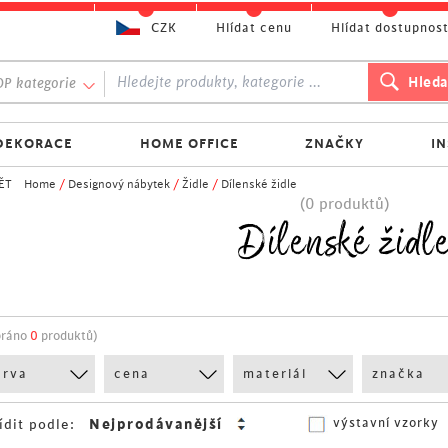
CZK
Hlídat cenu
Hlídat dostupnos
P kategorie
DEKORACE
HOME OFFICE
ZNAČKY
I
ĚT
Home
/
Designový nábytek
/
Židle
/
Dílenské židle
(0 produktů)
Dílenské židl
bráno
0
produktů)
arva
cena
materiál
značka
výstavní vzorky
ídit podle: