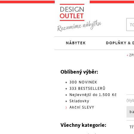
TO
NÁBYTEK
DOPLŇKY & 
<
ZP
Oblíbený výběr:
300 NOVINEK
333 BESTSELLERŮ
Nejlevnější do 1.500 Kč
(Vy
Skladovky
Akční SLEVY
b
Všechny kategorie:
Tř