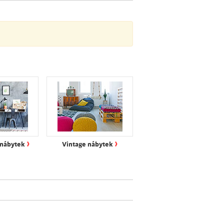
›
›
 nábytek
Vintage nábytek