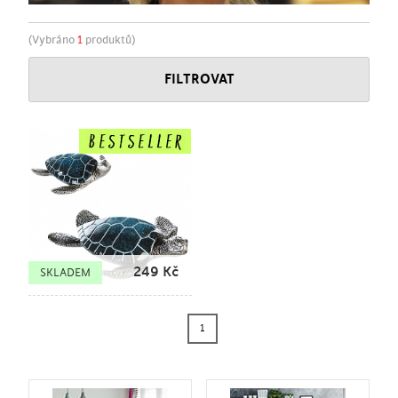
(Vybráno
1
produktů)
FILTROVAT
249
Kč
SKLADEM
1