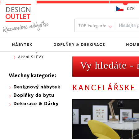
CZK
Oblíbený výběr:
TOP kategorie
300 NOVINEK
333 BESTSELLERŮ
Nejlevnější do 1.500 Kč
NÁBYTEK
DOPLŇKY & DEKORACE
HOME
Skladovky
Akční SLEVY
Vy hledáte -
Všechny kategorie:
KANCELÁŘSKE 
Designový nábytek
Doplňky do bytu
Dekorace & Dárky