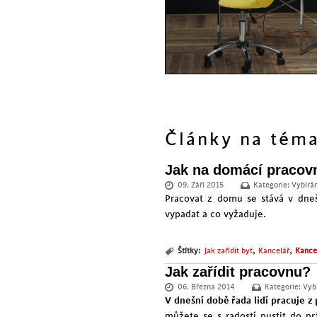
Články na tém
Jak na domácí pracovn
09. Září 2015
Kategorie:
Vybírá
Pracovat z domu se stává v dne
vypadat a co vyžaduje.
,
,
Štítky:
Jak zařídit byt
Kancelář
Kance
Jak zařídit pracovnu?
06. Března 2014
Kategorie:
Vyb
V dnešní době řada lidí
pracuje z
můžete se s radostí pustit do pr