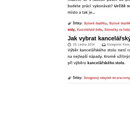
budete práci vykonávat?
Určitě n
místo a tak je…
,
Štítky:
Bytové doplňky
Bytové doplň
,
,
stoly
Kancelářské židle
Rámečky na fotk
Jak vybrat kancelářský
29. Ledna 2014
Kategorie:
Kanc
Výběr kancelářského stolu není r
na nejlepší nápady. Kromě užitných
při výběru
kancelářského stolu
.
Štítky:
Designový nábytek do pracovny