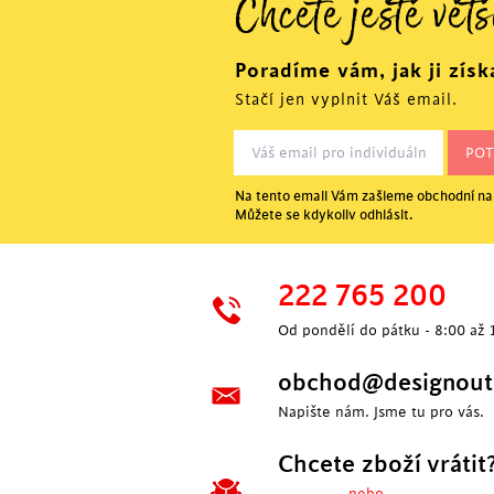
Chcete ještě větš
Poradíme vám, jak ji získ
Stačí jen vyplnit Váš email.
Na tento email Vám zašleme obchodní nab
Můžete se kdykoliv odhlásit.
222 765 200
Od pondělí do pátku - 8:00 až 
obchod@designoutl
Napište nám. Jsme tu pro vás.
Chcete zboží vrátit
---- nebo ----