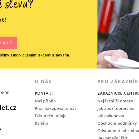
í slevu?
at!
ídky s individuálními akcemi a slevami.
O NÁS
PRO ZÁKAZNÍK
16:00
KONTAKT
ZÁKAZNICKÉ CENTR
Náš příběh
Nejčastější dotazy
et.cz
Proč nakupovat u nás
Jak zboží doručíme
Fakturační údaje
Jak nakupovat
Kariéra
Obchodní podmínky
?
Odstoupení od smlo
Reklamační řád