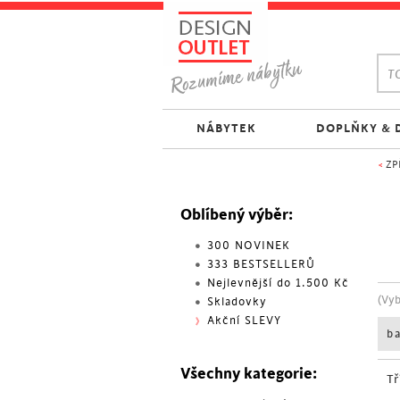
TO
NÁBYTEK
DOPLŇKY & 
<
ZP
Oblíbený výběr:
300 NOVINEK
333 BESTSELLERŮ
Nejlevnější do 1.500 Kč
(Vy
Skladovky
Akční SLEVY
b
Všechny kategorie:
Tř