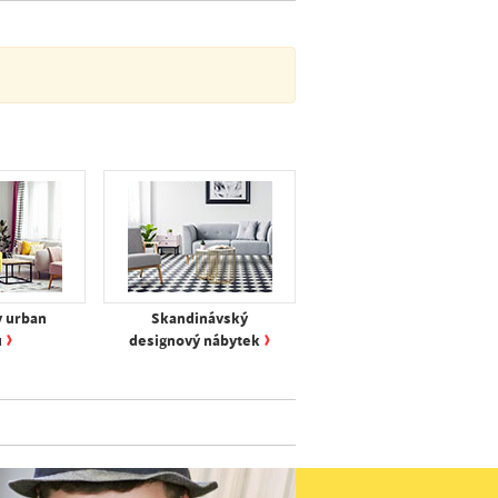
v urban
Skandinávský
›
›
u
designový nábytek