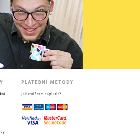
Y
PLATEBNÍ METODY
UM
Jak můžete zaplatit?
uvy