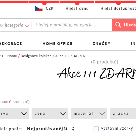
CZK
Hlídat cenu
Hlídat dostupnos
P kategorie
DEKORACE
HOME OFFICE
ZNAČKY
I
ĚT
Home
/
Designové kolekce
/
Akce 1+1 ZDARMA
(0 produktů)
Akce 1+1 ZDA
bráno
0
produktů)
arva
cena
materiál
značka
výstavní vzorky
ídit podle: