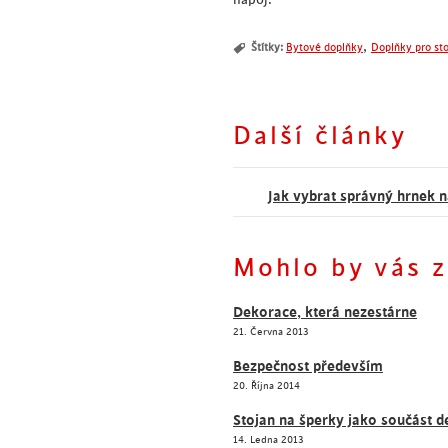
,
Štítky:
Bytové doplňky
Doplňky pro st
Další články
Jak vybrat správný hrnek n
Mohlo by vás z
Dekorace, která nezestárne
21. Června 2013
Bezpečnost především
20. Října 2014
Stojan na šperky jako součást 
14. Ledna 2013