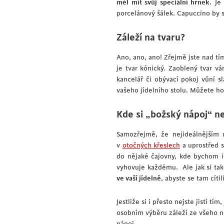
měl mít svůj speciální hrnek
. Je
porcelánový šálek. Capuccino by s
Záleží na tvaru?
Ano, ano, ano! Zřejmě jste nad tí
je tvar kónický. Zaoblený tvar vá
kancelář či obývací pokoj vůní 
vašeho jídelního stolu. Můžete ho
Kde si „božský nápoj“ n
Samozřejmě, že nejideálnějším 
v
otočných křeslech
a uprostřed s
do nějaké čajovny, kde bychom id
vyhovuje každému. Ale jak si tak
ve vaší jídelně
, abyste se tam cíti
Jestliže si i přesto nejste jistí tí
osobním výběru záleží ze všeho n
nápoj.