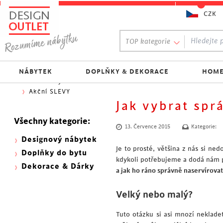
CZK
Oblíbený výběr:
TOP kategorie
300 NOVINEK
333 BESTSELLERŮ
Nejlevnější do 1.500 Kč
NÁBYTEK
DOPLŇKY & DEKORACE
HOME
Skladovky
Akční SLEVY
Jak vybrat spr
Všechny kategorie:
13. Července 2015
Kategorie:
Designový nábytek
Je to prosté, většina z nás si ne
Doplňky do bytu
kdykoli potřebujeme a dodá nám po
Dekorace & Dárky
a jak ho ráno správně naservírovat
Velký nebo malý?
Tuto otázku si asi mnozí neklade