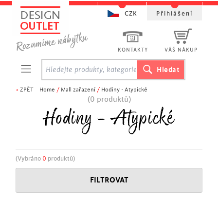
CZK
Přihlášení
KONTAKTY
VÁŠ NÁKUP
<
ZPĚT
Home
/
Mall zařazení
/
Hodiny - Atypické
(0 produktů)
Hodiny - Atypické
(Vybráno
0
produktů)
FILTROVAT